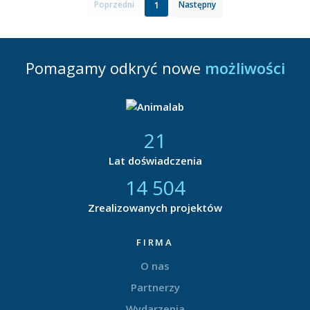
1
Poprzedni
Następny
Pomagamy odkryć nowe
możliwości
21
Lat doświadczenia
14 877
Zrealizowanych projektów
FIRMA
O nas
Partnerzy
Wydarzenia