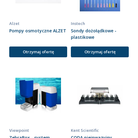
Alzet
Instech
Pompy osmotyczne ALZET
Sondy dożołądkowe -
plastikowe
Otrzymaj ofertę
Otrzymaj ofertę
Viewpoint
Kent Scientific
ZebraBox - system
CODA nieinwazyjny