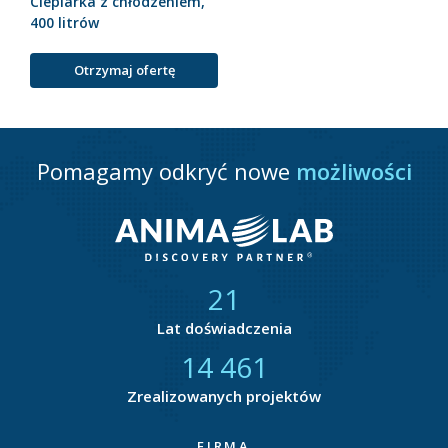
Cieplarka z chłodzeniem,
400 litrów
Otrzymaj ofertę
Pomagamy odkryć nowe
możliwości
21
Lat doświadczenia
14 857
Zrealizowanych projektów
FIRMA