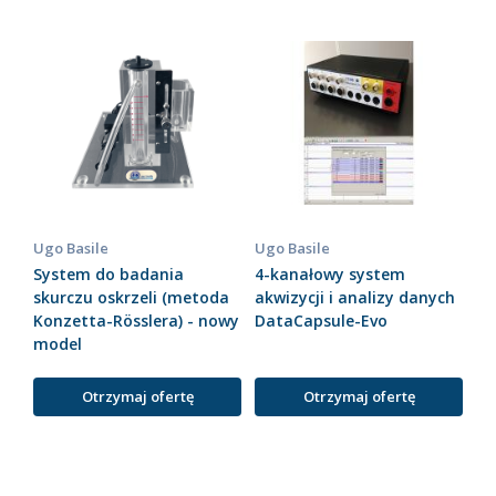
Ugo Basile
Ugo Basile
System do badania
4-kanałowy system
skurczu oskrzeli (metoda
akwizycji i analizy danych
Konzetta-Rösslera) - nowy
DataCapsule-Evo
model
Otrzymaj ofertę
Otrzymaj ofertę