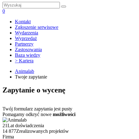
0
Kontakt
Zgłoszenie serwisowe
Wydarzenia
Wyprzedaż
Partnerzy
Zastosowania
Baza wiedzy
> Kariera
Animalab
Twoje zapytanie
Zapytanie o wycenę
Twój formularz zapytania jest pusty
Pomagamy odkryć nowe
możliwości
21
Lat doświadczenia
14 877
Zrealizowanych projektów
Firma