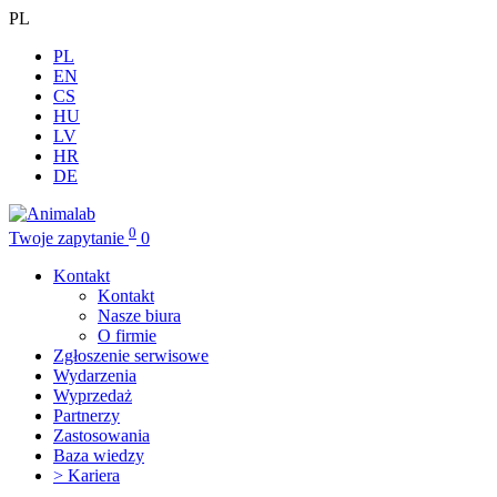
PL
PL
EN
CS
HU
LV
HR
DE
0
Twoje zapytanie
0
Kontakt
Kontakt
Nasze biura
O firmie
Zgłoszenie serwisowe
Wydarzenia
Wyprzedaż
Partnerzy
Zastosowania
Baza wiedzy
> Kariera