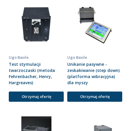
Ugo Basile
Ugo Basile
Test stymulacji
Unikanie pasywne -
twarzoczaski (metoda
zeskakiwanie (step down)
Fehrenbacher, Henry,
(platforma wibracyjna)
Hargreaves)
dla myszy
Otrzymaj ofertę
Otrzymaj ofertę