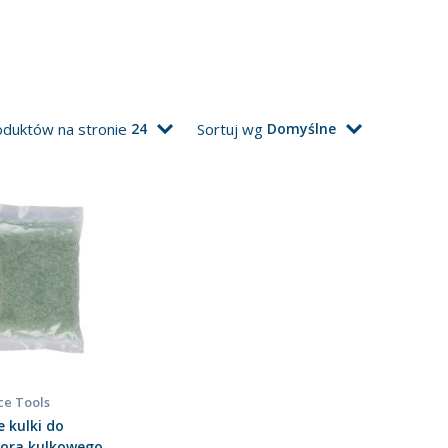
oduktów na stronie
24
Sortuj wg
Domyślne
ce Tools
 kulki do
tora kulkowego