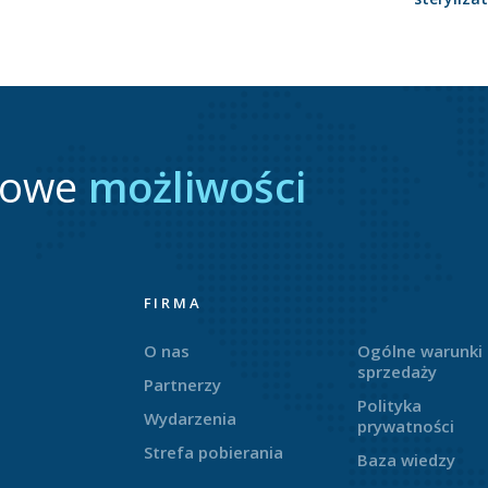
nowe
możliwości
FIRMA
O nas
Ogólne warunki
sprzedaży
Partnerzy
Polityka
Wydarzenia
prywatności
Strefa pobierania
Baza wiedzy