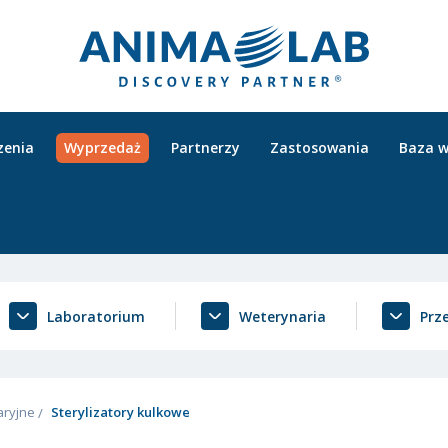
zenia
Wyprzedaż
Partnerzy
Zastosowania
Baza w
Laboratorium
Weterynaria
Prz
aryjne
Sterylizatory kulkowe