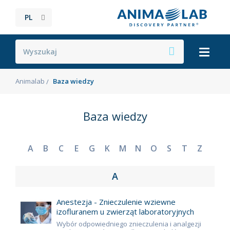
PL
Animalab
Baza wiedzy
Baza wiedzy
A
B
C
E
G
K
M
N
O
S
T
Z
A
Anestezja - Znieczulenie wziewne
izofluranem u zwierząt laboratoryjnych
Wybór odpowiedniego znieczulenia i analgezji