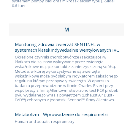
systemem pompy ibidi oraz mikroszkiełkiem typu μ-Slide I
0.6 Luer
M
Monitoring zdrowia zwierząt SENTINEL w
systemach klatek indywidualnie wentylowanych IVC
Określone czynniki chorobotwórcze (zakażające) w
klatkach nie są łatwo wykrywane przez zwierzęta
wskaźnikowe mające kontakt z zanieczyszczoną ściółką.
Metoda, w której wykorzystywane są zwierzęta
wskaźnikowe może być słabym indykatorem zakażonego
regału na którym przebywały zwierzęta. W oparciu o
badania przeprowadzone w firmie Charles River i przy
współpracy z firmą Allentown, stworzono test PCR próbek
pyłu wydalanego wraz z powietrzem (Exhaust Air Dust -
EAD™) zebranych z jednostki Sentinel™ firmy Allentown.
Metabolizm - Wprowadzenie do respirometrii
Human and aquatic respirometry