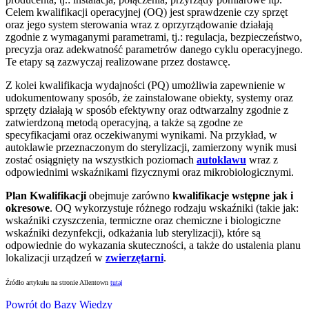
Celem kwalifikacji operacyjnej (OQ) jest sprawdzenie czy sprzęt
oraz jego system sterowania wraz z oprzyrządowanie działają
zgodnie z wymaganymi parametrami, tj.: regulacja, bezpieczeństwo,
precyzja oraz adekwatność parametrów danego cyklu operacyjnego.
Te etapy są zazwyczaj realizowane przez dostawcę.
Z kolei kwalifikacja wydajności (PQ) umożliwia zapewnienie w
udokumentowany sposób, że zainstalowane obiekty, systemy oraz
sprzęty działają w sposób efektywny oraz odtwarzalny zgodnie z
zatwierdzoną metodą operacyjną, a także są zgodne ze
specyfikacjami oraz oczekiwanymi wynikami. Na przykład, w
autoklawie przeznaczonym do sterylizacji, zamierzony wynik musi
zostać osiągnięty na wszystkich poziomach
autoklawu
wraz z
odpowiednimi wskaźnikami fizycznymi oraz mikrobiologicznymi.
Plan Kwalifikacji
obejmuje zarówno
kwalifikacje wstępne jak i
okresowe
. OQ wykorzystuje różnego rodzaju wskaźniki (takie jak:
wskaźniki czyszczenia, termiczne oraz chemiczne i biologiczne
wskaźniki dezynfekcji, odkażania lub sterylizacji), które są
odpowiednie do wykazania skuteczności, a także do ustalenia planu
lokalizacji urządzeń w
zwierzętarni
.
Źródło artykułu na stronie Allentown
tutaj
Powrót do Bazy Wiedzy