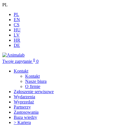
PL
PL
EN
CS
HU
LV
HR
DE
0
Twoje zapytanie
0
Kontakt
Kontakt
Nasze biura
O firmie
Zgłoszenie serwisowe
Wydarzenia
Wyprzedaż
Partnerzy
Zastosowania
Baza wiedzy
> Kariera