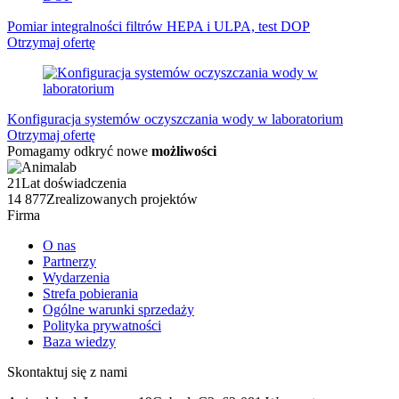
Pomiar integralności filtrów HEPA i ULPA, test DOP
Otrzymaj ofertę
Konfiguracja systemów oczyszczania wody w laboratorium
Otrzymaj ofertę
Pomagamy odkryć nowe
możliwości
21
Lat doświadczenia
14 877
Zrealizowanych projektów
Firma
O nas
Partnerzy
Wydarzenia
Strefa pobierania
Ogólne warunki sprzedaży
Polityka prywatności
Baza wiedzy
Skontaktuj się z nami