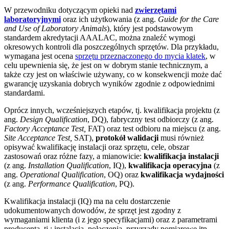
W przewodniku dotyczącym opieki nad
zwierzętami
laboratoryjnymi
oraz ich użytkowania (z ang.
Guide for the Care
and Use of Laboratory Animals
), który jest podstawowym
standardem akredytacji AAALAC, można znaleźć wymogi
okresowych kontroli dla poszczególnych sprzętów. Dla przykładu,
wymagana jest ocena
sprzętu przeznaczonego do mycia klatek
, w
celu upewnienia się, że jest on w dobrym stanie technicznym, a
także czy jest on właściwie używany, co w konsekwencji może dać
gwarancję uzyskania dobrych wyników zgodnie z odpowiednimi
standardami.
Oprócz innych, wcześniejszych etapów, tj. kwalifikacja projektu (z
ang.
Design Qualification
, DQ), fabryczny test odbiorczy (z ang.
Factory Acceptance Test,
FAT) oraz test odbioru na miejscu (z ang.
Site Acceptance Test,
SAT),
protokół walidacji
musi również
opisywać kwalifikację instalacji oraz sprzętu, cele, obszar
zastosowań oraz różne fazy, a mianowicie:
kwalifikacja instalacji
(z ang.
Installation Qualification
, IQ),
kwalifikacja operacyjna
(z
ang.
Operational Qualification
, OQ) oraz
kwalifikacja wydajności
(z ang.
Performance Qualification
, PQ).
Kwalifikacja instalacji (IQ) ma na celu dostarczenie
udokumentowanych dowodów, że sprzęt jest zgodny z
wymaganiami klienta (i z jego specyfikacjami) oraz z parametrami
producenta, tj.: instalacja, połączenia, przyrządy pomiarowe itp.