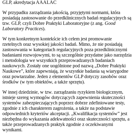
GLP, akredytacja AAALAC
W przypadku zarządzania jakością, przyjętymi normami, która
posiadają zastosowanie do przedklinicznych badań regulacyjnych są
tzw. GLP, czyli Dobre Praktyki Laboratoryjne (z ang.
Good
Laboratory Practices
).
W tym konkretnym kontekście ich celem jest promowanie
rzetelnych oraz wysokiej jakości badań. Mimo, że nie posiadają
zastosowania w kategoriach regulacyjnych poza przedklinicznymi
badaniami rozwojowymi, to są szczególnie przydatne jako narzędzia
i metodologia we wszystkich przeprowadzanych badaniach
naukowych. Zostały one uogólnione pod nazwą „Dobre Praktyki
Naukowe”, które zapewniają, że wszystkie badania są wiarygodne
oraz powtarzalne. Jeden z elementów GLP dotyczy zasobów oraz
środków (w tym obiektów, a także sprzętu).
W innej dziedzinie, w tzw. zarządzaniu ryzykiem biologicznym,
istnieje szereg wymogów dotyczących zapewnienia skuteczności
systemów zabezpieczających poprzez dobrze zdefiniowane testy,
zgodnie z ich charakterem zagrożenia, a także na podstawie
odpowiednich kryteriów akceptacji. „Kwalifikacja systemów” jest
niezbędna do wykazania adekwatności oraz skuteczności sprzętu, a
także przeprowadzanych praktyk zgodnie z oczekiwanymi
wynikami.