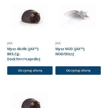
JAX
JAX
Mysz db/db (JAX™);
Mysz NOD (JAX™);
BKS.Cg-
NOD/ShiLtJ
Dock7m+/+Leprdb/J
Otrzymaj ofertę
Otrzymaj ofertę