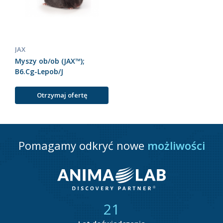
JAX
Myszy ob/ob (JAX™);
B6.Cg-Lepob/J
Otrzymaj ofertę
Pomagamy odkryć nowe
możliwości
21