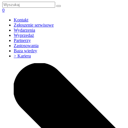
0
Kontakt
Zgłoszenie serwisowe
Wydarzenia
Wyprzedaż
Partnerzy
Zastosowania
Baza wiedzy
> Kariera