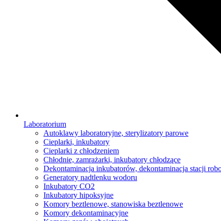
Laboratorium
Autoklawy laboratoryjne, sterylizatory parowe
Cieplarki, inkubatory
Cieplarki z chłodzeniem
Chłodnie, zamrażarki, inkubatory chłodzące
Dekontaminacja inkubatorów, dekontaminacja stacji rob
Generatory nadtlenku wodoru
Inkubatory CO2
Inkubatory hipoksyjne
Komory beztlenowe, stanowiska beztlenowe
Komory dekontaminacyjne