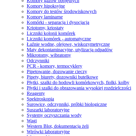
Komory gazów obojętnych
Komory hipoksyjne
Komory do testów środowiskowych
Komory laminarne
Komórki - separacja i dysocjacja
Kriotomy, kriostaty
Liczniki kolonii komórek
Liczniki komórek - automatyczne
Łaźnie wodne, olejowe, wiskozymetryczne
Maty dekontaminacyjne, utylizacja odpadów
Mikrotomy, wibratomy
Odczynniki
PCR - komory, termocyklery
Pipetowanie, dozowanie cieczy
Pipety, biurety, dozowniki butelkowe
Płytki, szalki do hodowli komórkowych, fiolki, kolby
Płytki i szalki do obrazowania wysokiej rozdzielczości
Reagenty
Spektroskopia
Surowice, odczynniki, próbki biologiczne
Suszarki laboratoryjne
Systemy oczyszczania wody
Wagi
Western Blot, dokumentacja żeli
Wirówki laboratoryjne