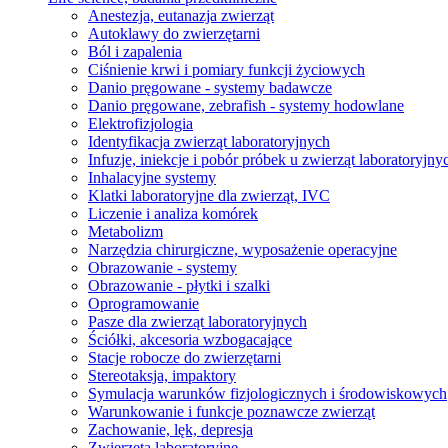
Anestezja, eutanazja zwierząt
Autoklawy do zwierzętarni
Ból i zapalenia
Ciśnienie krwi i pomiary funkcji życiowych
Danio pręgowane - systemy badawcze
Danio pręgowane, zebrafish - systemy hodowlane
Elektrofizjologia
Identyfikacja zwierząt laboratoryjnych
Infuzje, iniekcje i pobór próbek u zwierząt laboratoryjny
Inhalacyjne systemy
Klatki laboratoryjne dla zwierząt, IVC
Liczenie i analiza komórek
Metabolizm
Narzędzia chirurgiczne, wyposażenie operacyjne
Obrazowanie - systemy
Obrazowanie - płytki i szalki
Oprogramowanie
Pasze dla zwierząt laboratoryjnych
Ściółki, akcesoria wzbogacające
Stacje robocze do zwierzętarni
Stereotaksja, impaktory
Symulacja warunków fizjologicznych i środowiskowych
Warunkowanie i funkcje poznawcze zwierząt
Zachowanie, lęk, depresja
Zwierzęta laboratoryjne