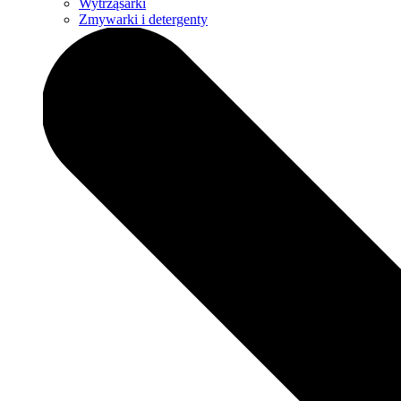
Wytrząsarki
Zmywarki i detergenty