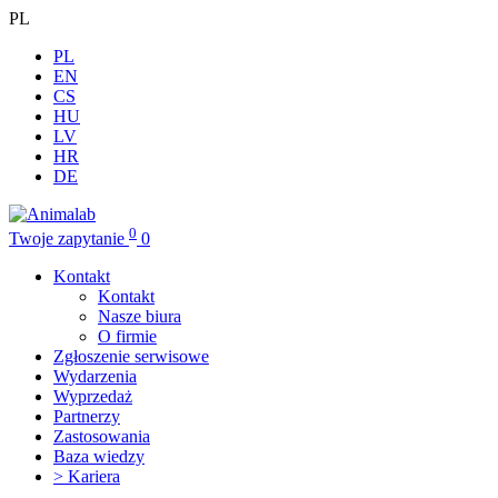
PL
PL
EN
CS
HU
LV
HR
DE
0
Twoje zapytanie
0
Kontakt
Kontakt
Nasze biura
O firmie
Zgłoszenie serwisowe
Wydarzenia
Wyprzedaż
Partnerzy
Zastosowania
Baza wiedzy
> Kariera