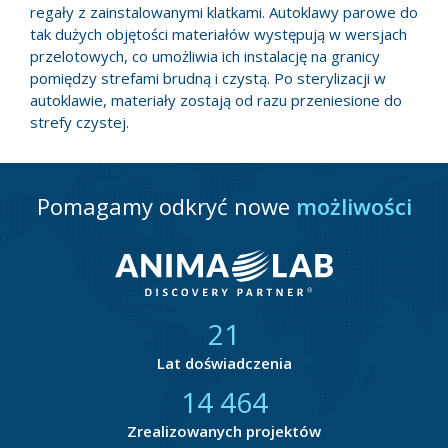
regały z zainstalowanymi klatkami. Autoklawy parowe do
tak dużych objętości materiałów występują w wersjach
przelotowych, co umożliwia ich instalację na granicy
pomiędzy strefami brudną i czystą. Po sterylizacji w
autoklawie, materiały zostają od razu przeniesione do
strefy czystej.
Pomagamy odkryć nowe
możliwości
21
Lat doświadczenia
14 872
Zrealizowanych projektów