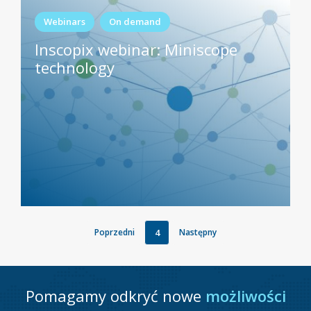
Webinars
On demand
Inscopix webinar: Miniscope
technology
4
Poprzedni
Następny
Pomagamy odkryć nowe
możliwości