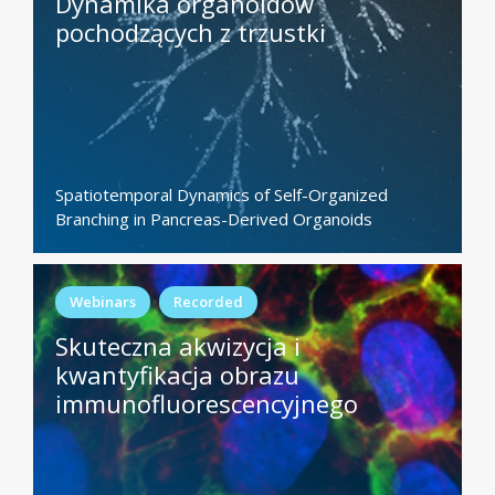
Dynamika organoidów
pochodzących z trzustki
Spatiotemporal Dynamics of Self-Organized
Branching in Pancreas-Derived Organoids
Webinars
Recorded
Skuteczna akwizycja i
kwantyfikacja obrazu
immunofluorescencyjnego