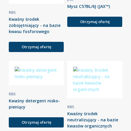
Mysz C57BL/6J (JAX™)
RBS
Kwaśny środek
Otrzymaj ofertę
zobojętniający - na bazie
kwasu fosforowego
Otrzymaj ofertę
RBS
Kwaśny detergent nisko-
pieniący
RBS
Kwaśny środek
neutralizujący - na bazie
Otrzymaj ofertę
kwasów organicznych