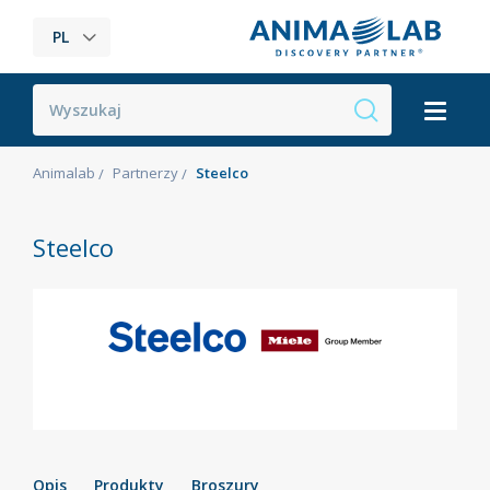
PL
Animalab
Partnerzy
Steelco
Steelco
Opis
Produkty
Broszury