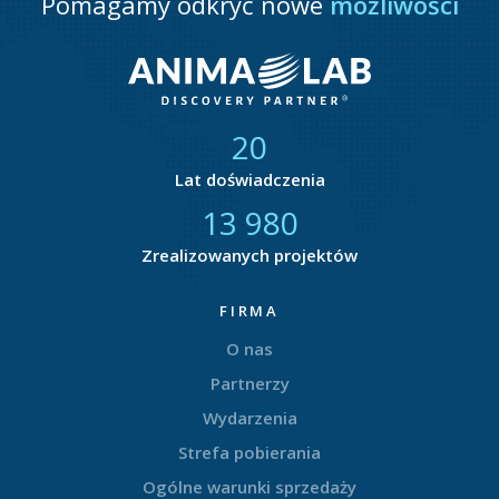
Pomagamy odkryć nowe
możliwości
21
Lat doświadczenia
14 411
Zrealizowanych projektów
FIRMA
O nas
Partnerzy
Wydarzenia
Strefa pobierania
Ogólne warunki sprzedaży