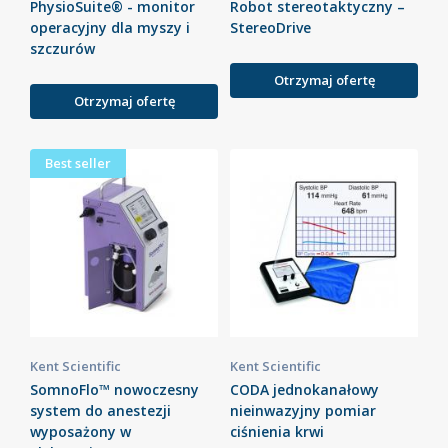
PhysioSuite® - monitor
Robot stereotaktyczny –
operacyjny dla myszy i
StereoDrive
szczurów
Otrzymaj ofertę
Otrzymaj ofertę
Best seller
Kent Scientific
Kent Scientific
SomnoFlo™ nowoczesny
CODA jednokanałowy
system do anestezji
nieinwazyjny pomiar
wyposażony w
ciśnienia krwi