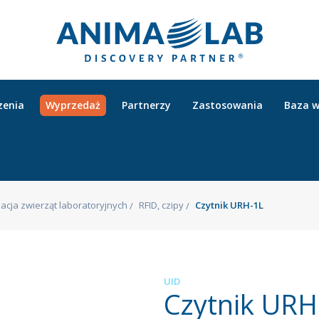
zenia
Wyprzedaż
Partnerzy
Zastosowania
Baza w
kacja zwierząt laboratoryjnych
RFID, czipy
Czytnik URH-1L
UID
Czytnik URH