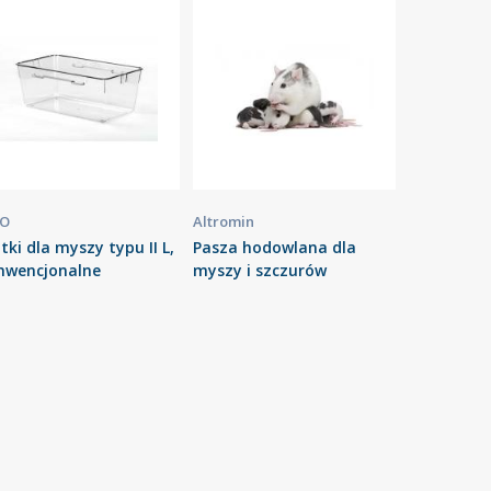
O
Altromin
tki dla myszy typu II L,
Pasza hodowlana dla
nwencjonalne
myszy i szczurów