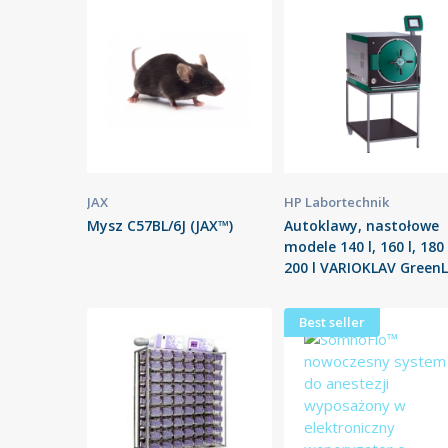
JAX
HP Labortechnik
Mysz C57BL/6J (JAX™)
Autoklawy, nastołowe
modele 140 l, 160 l, 180 
200 l VARIOKLAV GreenL
Best seller