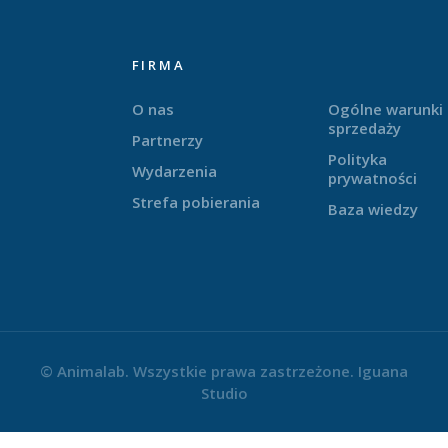
FIRMA
O nas
Ogólne warunki
sprzedaży
Partnerzy
Polityka
Wydarzenia
prywatności
Strefa pobierania
Baza wiedzy
© Animalab. Wszystkie prawa zastrzeżone.
Iguana
Studio