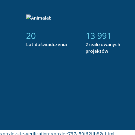
21
14 877
Lat doświadczenia
Zrealizowanych
projektów
google-site-verification: googlee737a50f62ffb82c.html