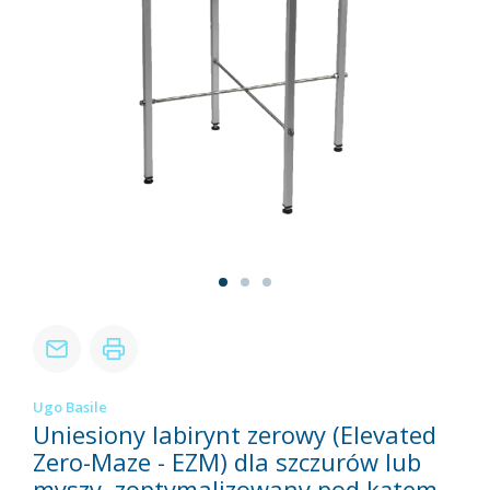
Ugo Basile
Uniesiony labirynt zerowy (Elevated
Zero-Maze - EZM) dla szczurów lub
myszy, zoptymalizowany pod kątem