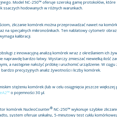
yjnego. Model NC-250™ oferuje szeroką gamę protokołów, które
k ssaczych hodowanych w różnych warunkach.
ościom, zliczanie komórek można przeprowadzać nawet na komór
az na specjalnych mikronośnikach. Ten nablatowy cytometr obr
wymaga kalibracji.
 obsługi z innowacyjną analizą komórek wraz z określaniem ich żyw
ie naprawdę bardzo łatwy. Wystarczy zmieszać niewielką ilość z
ymi, a następnie nałożyć próbkę i uruchomić urządzenie. W ciągu 
ardzo precyzyjnych analiz żywotności i liczby komórek.
iskim stężeniu komórek (lub w celu osiągnięcia jeszcze większej 
deA2™
o pojemności 30 µl.
®
tor komórek NucleoCounter
NC-250™ wykonuje szybkie zliczani
dto, system oferuje unikalny, 5-minutowy test cyklu komórkowe