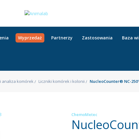
enia
Wyprzedaż
Partnerzy
Zastosowania
Baza w
 i analiza komórek
Liczniki komórek i kolonii
NucleoCounter® NC-250
ChemoMetec
NucleoCoun