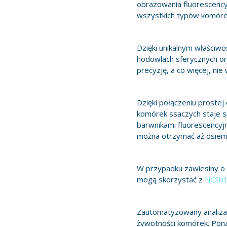
obrazowania fluorescenc
wszystkich typów komóre
Dzięki unikalnym właściw
hodowlach sferycznych or
precyzję, a co więcej, nie 
Dzięki połączeniu prostej
komórek ssaczych staje s
barwnikami fluorescencyjn
można otrzymać aż osiem b
W przypadku zawiesiny o n
mogą skorzystać z
NCSli
Zautomatyzowany analiza
żywotności komórek. Pona