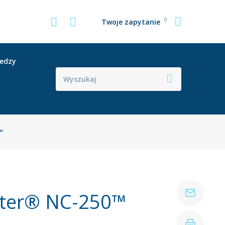
0
Twoje zapytanie
iedzy
™
ter® NC-250™