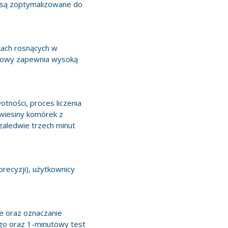
 są zoptymalizowane do
kach rosnących w
azowy zapewnia wysoką
otności, proces liczenia
awiesiny komórek z
zaledwie trzech minut
precyzji), użytkownicy
e oraz oznaczanie
go oraz 1-minutowy test