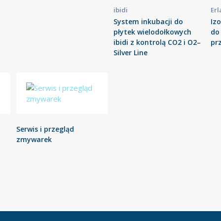
ibidi
Erl
System inkubacji do
Iz
płytek wielodołkowych
do
ibidi z kontrolą CO2 i O2–
pr
Silver Line
Serwis i przegląd
zmywarek