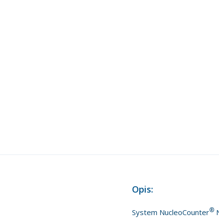
Opis:
®
System NucleoCounter
N