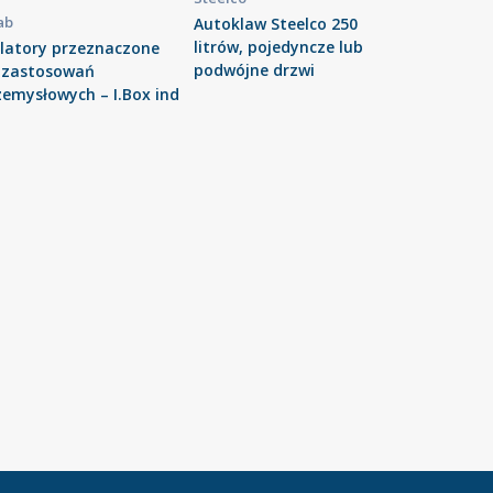
ab
Autoklaw Steelco 250
litrów, pojedyncze lub
olatory przeznaczone
podwójne drzwi
 zastosowań
zemysłowych – I.Box ind