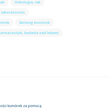
uki
Onkologia, rak
 laboratorium
omórek
Skrining komórek
Farmaceutyki, badania nad lekami
iwości komórek za pomocą