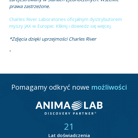
prawa zastrzeżone.
Charles River Laboratories oficjalnym dystrybutorem
myszy JAX w Europie. Kliknij i dowiedz się więcej.
*Zdjęcia dzięki uprzejmości Charles River
"
Pomagamy odkryć nowe
możliwości
21
Lat doświadczenia