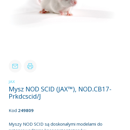
JAX
Mysz NOD SCID (JAX™), NOD.CB17-
Prkdcscid/J
Kod
249809
Myszy NOD SCID są doskonałymi modelami do