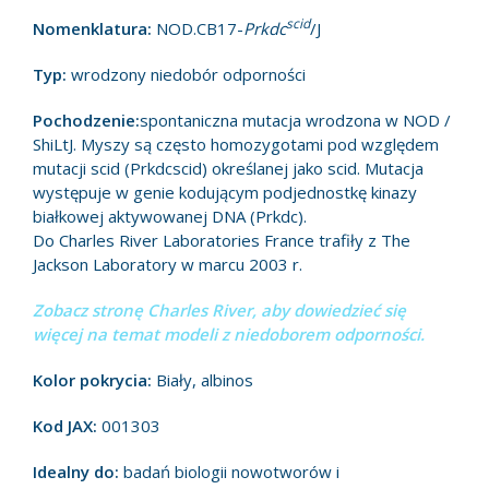
scid
Nomenklatura:
NOD.CB17-
Prkdc
/J
Typ:
wrodzony niedobór odporności
Pochodzenie:
spontaniczna mutacja wrodzona w NOD /
ShiLtJ. Myszy są często homozygotami pod względem
mutacji scid (Prkdcscid) określanej jako scid. Mutacja
występuje w genie kodującym podjednostkę kinazy
białkowej aktywowanej DNA (Prkdc).
Do Charles River Laboratories France trafiły z The
Jackson Laboratory w marcu 2003 r.
Zobacz stronę Charles River, aby dowiedzieć się
więcej na temat modeli z niedoborem odporności.
Kolor pokrycia:
Biały, albinos
Kod JAX:
001303
Idealny do:
badań biologii nowotworów i