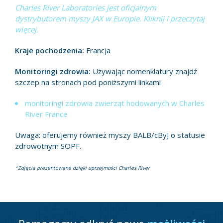
Charles River Laboratories jest oficjalnym
dystrybutorem myszy JAX w Europie. Kliknij i przeczytaj
więcej.
Kraje pochodzenia:
Francja
Monitoringi zdrowia:
Używając nomenklatury znajdź
szczep na stronach pod poniższymi linkami
monitoringi zdrowia zwierząt hodowanych w Charles
River France
Uwaga: oferujemy również myszy BALB/cByJ o statusie
zdrowotnym SOPF.
*Zdjęcia prezentowane dzięki uprzejmości Charles River