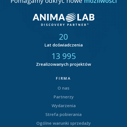
Pomagamy odkryć nowe
możliwości
21
Lat doświadczenia
14 735
Zrealizowanych projektów
FIRMA
O nas
Partnerzy
Wydarzenia
Strefa pobierania
Ogólne warunki sprzedaży