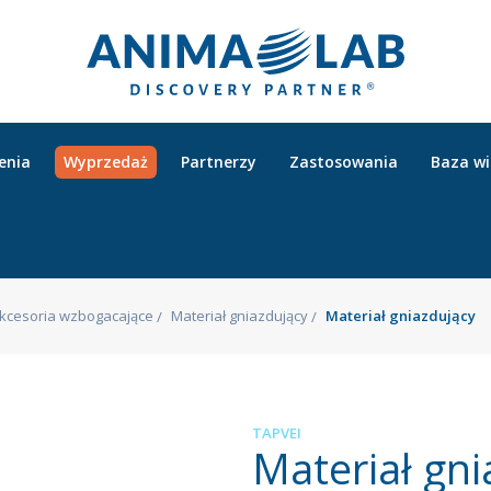
enia
Wyprzedaż
Partnerzy
Zastosowania
Baza w
 akcesoria wzbogacające
Materiał gniazdujący
Materiał gniazdujący
TAPVEI
Materiał gni