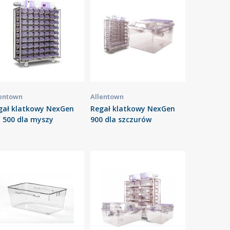
lentown
Allentown
gał klatkowy NexGen
Regał klatkowy NexGen
C 500 dla myszy
900 dla szczurów