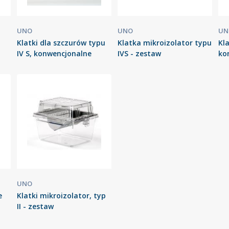
UNO
UNO
UN
n
Klatki dla szczurów typu
Klatka mikroizolator typu
Kla
IV S, konwencjonalne
IVS - zestaw
ko
UNO
e
Klatki mikroizolator, typ
II - zestaw