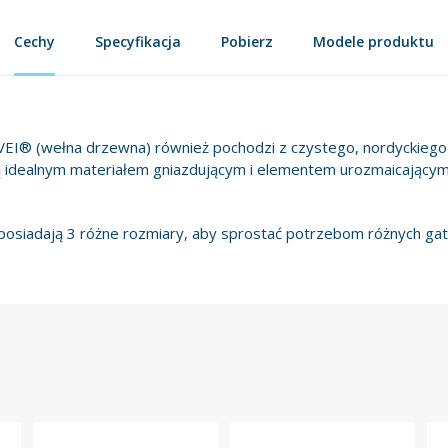
Cechy
Specyfikacja
Pobierz
Modele produktu
VEI® (wełna drzewna) również pochodzi z czystego, nordyckieg
ą idealnym materiałem gniazdującym i elementem urozmaicającym
osiadają 3 różne rozmiary, aby sprostać potrzebom różnych ga