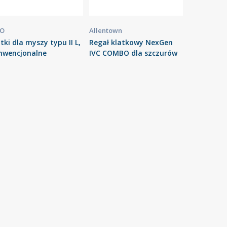
O
Allentown
tki dla myszy typu II L,
Regał klatkowy NexGen
nwencjonalne
IVC COMBO dla szczurów