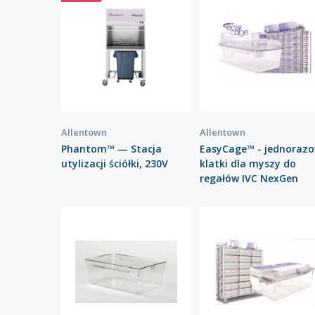
Allentown
Allentown
Phantom™ — Stacja
EasyCage™ - jednoraz
utylizacji ściółki, 230V
klatki dla myszy do
regałów IVC NexGen