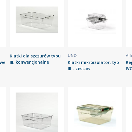
UNO
Al
Klatki dla szczurów typu
III, konwencjonalne
owe
Klatki mikroizolator, typ
Re
III - zestaw
IV