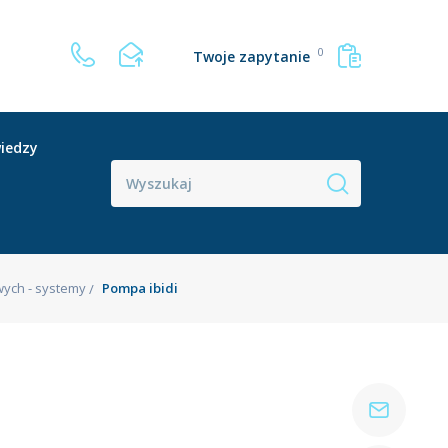
0
Twoje zapytanie
iedzy
wych - systemy
Pompa ibidi