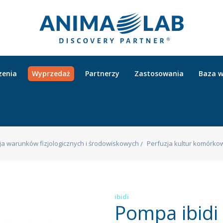
zenia
Wyprzedaż
Partnerzy
Zastosowania
Baza w
a warunków fizjologicznych i środowiskowych
Perfuzja kultur komórko
ibidi
Pompa ibidi