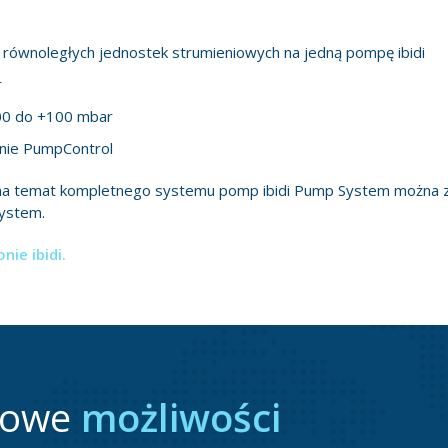
 równoległych jednostek strumieniowych na jedną pompę ibidi
r
100 do +100 mbar
nie PumpControl
na temat kompletnego systemu pomp ibidi Pump System można zn
System.
nie ibidi.
nowe
możliwości