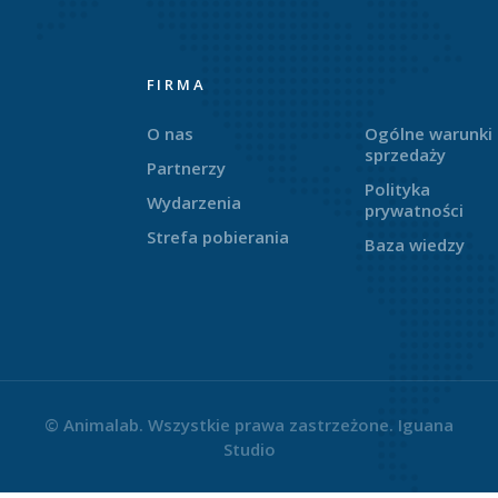
FIRMA
O nas
Ogólne warunki
sprzedaży
Partnerzy
Polityka
Wydarzenia
prywatności
Strefa pobierania
Baza wiedzy
© Animalab. Wszystkie prawa zastrzeżone.
Iguana
Studio