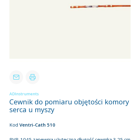
ADInstruments
Cewnik do pomiaru objętości komory
serca u myszy
Kod
Ventri-Cath 510
PVR-1045 zapewnia użyteczną długość cewnika 3,25 cm