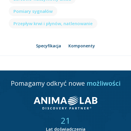
Pomiary sygnałów
Przepływ krwi i płynów, natlenowanie
Specyfikacja
Komponenty
Pomagamy odkryć nowe
możliwości
21
Lat doświadczenia