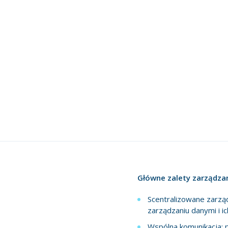
Główne zalety zarządza
Scentralizowane zarzą
zarządzaniu danymi i i
Wspólna komunikacja: pr