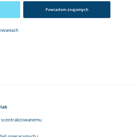
Powiadom znajomych
owaniach
lab
i scentralizowanemu
dań operacyjnych i