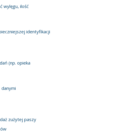
ć wylęgu, ilość
eczniejszej identyfikacji
dań (np. opieka
e danymi
odaż zużytej paszy
tów