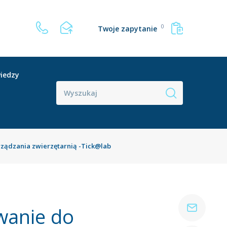
0
Twoje zapytanie
iedzy
ądzania zwierzętarnią -Tick@lab
anie do