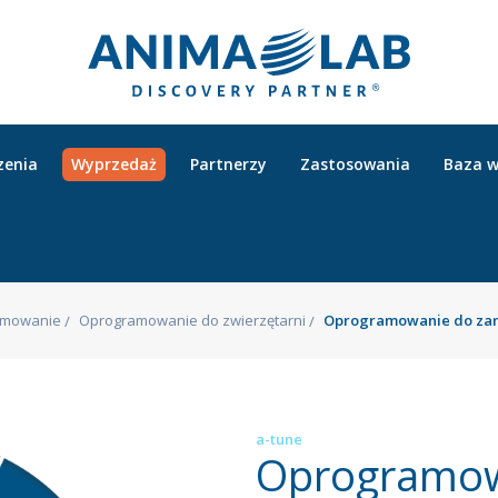
zenia
Wyprzedaż
Partnerzy
Zastosowania
Baza w
amowanie
Oprogramowanie do zwierzętarni
Oprogramowanie do zarz
a-tune
Oprogramow