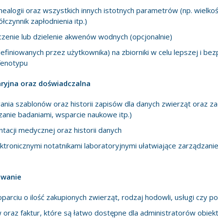
nealogii oraz wszystkich innych istotnych parametrów (np. wielkoś
łczynnik zapłodnienia itp.)
czenie lub dzielenie akwenów wodnych (opcjonalnie)
finiowanych przez użytkownika) na zbiorniki w celu lepszej i bezpi
fenotypu
yjna oraz doświadczalna
nia szablonów oraz historii zapisów dla danych zwierząt oraz za
anie badaniami, wsparcie naukowe itp.)
acji medycznej oraz historii danych
tronicznymi notatnikami laboratoryjnymi ułatwiające zarządzani
owanie
parciu o ilość zakupionych zwierząt, rodzaj hodowli, usługi czy p
oraz faktur, które są łatwo dostępne dla administratorów obiek