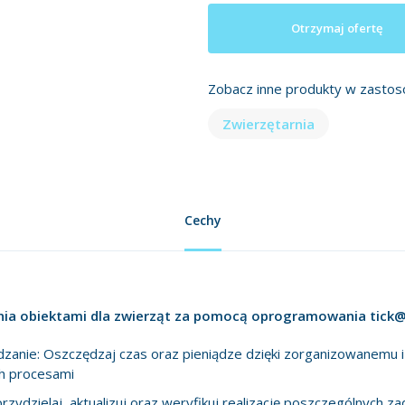
Otrzymaj ofertę
Zobacz inne produkty w zastos
Zwierzętarnia
Cechy
nia obiektami dla zwierząt za pomocą oprogramowania tick@
dzanie: Oszczędzaj czas oraz pieniądze dzięki zorganizowanemu 
ch procesami
zydzielaj, aktualizuj oraz weryfikuj realizację poszczególnych za