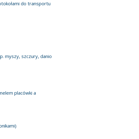
otokołami do transportu
p. myszy, szczury, danio
nelem placówki a
bnikami)