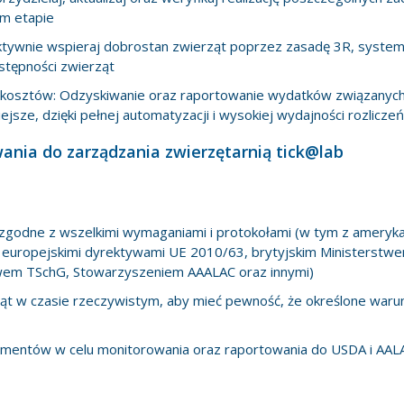
m etapie
aktywnie wspieraj dobrostan zwierząt poprzez zasadę 3R, syste
stępności zwierząt
kosztów: Odzyskiwanie oraz raportowanie wydatków związanych z
ejsze, dzięki pełnej automatyzacji i wysokiej wydajności rozlicze
nia do zarządzania zwierzętarnią tick@lab
godne z wszelkimi wymaganiami i protokołami (w tym z ameryka
 europejskimi dyrektywami UE 2010/63, brytyjskim Ministerst
twem TSchG, Stowarzyszeniem AAALAC oraz innymi)
ząt w czasie rzeczywistym, aby mieć pewność, że określone warunki
mentów w celu monitorowania oraz raportowania do USDA i AAL