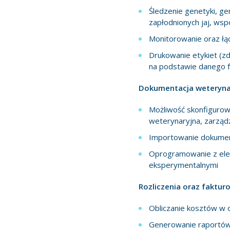
Śledzenie genetyki, ge
zapłodnionych jaj, wspó
Monitorowanie oraz łą
Drukowanie etykiet (zde
na podstawie danego 
Dokumentacja weterynar
Możliwość skonfigurowa
weterynaryjna, zarządz
Importowanie dokument
Oprogramowanie z elek
eksperymentalnymi
Rozliczenia oraz faktur
Obliczanie kosztów w o
Generowanie raportów 