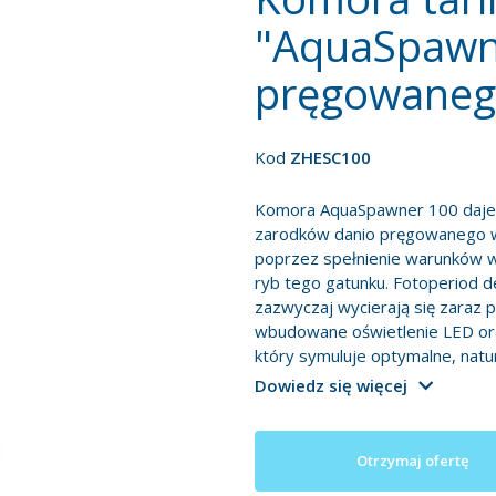
"AquaSpawne
pręgowane
Kod
ZHESC100
Komora AquaSpawner 100 daje 
zarodków danio pręgowanego w 
poprzez spełnienie warunków 
ryb tego gatunku. Fotoperiod 
zazwyczaj wycierają się zaraz 
wbudowane oświetlenie LED ora
który symuluje optymalne, natur
Dowiedz się więcej
Otrzymaj ofertę