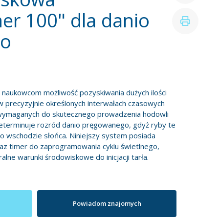
r 100" dla danio
go
naukowcom możliwość pozyskiwania dużych ilości
precyzyjnie określonych interwałach czasowych
wymaganych do skutecznego prowadzenia hodowli
determinuje rozród danio pręgowanego, gdyż ryby te
po wschodzie słońca. Niniejszy system posiada
z timer do zaprogramowania cyklu świetlnego,
alne warunki środowiskowe do inicjacji tarła.
Powiadom znajomych