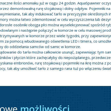
naczne ilości amoniaku już w ciągu 24 godzin. AquaSpawner oczy
przez demontowalną rurę stojakową i dolny odpływ. Pojemniki na
ymieniane, tak aby indukować tarło w precyzyjnie określonych i
ory można łatwo zdemontować w celu wyczyszczenia lub dezynf
orosłe osobniki obojga płci można wyselekcjonować spośród r
odowlanym i następnie połączyć w komorze w celu masowej produ
utrzymywanych w komorze przez wiele tygodni, przy zapewnio
ym za pomocą wbudowanego oświetlenia LED i timera, co umożli
by do oddzielania samców od samic w komorze.
dowanie do tarła można całkowicie usunąć, zapewniając tym sam
ożników i płycizn które zachęcałyby do niepożądanego, przedwcze
yskania embrionów, rurę stojakową i pojemniki na ikrę można z 
ocy, tak aby umożliwić tarło z samego rana tuż po włączeniu świat
nowe
możliwości