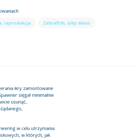
owaniach
, reprodukcja
Zebrafish, ryby danio
ierania ikry zamontowane
pawner sięgał minimalnie
icie usunąć,
pożądanego,
eering w celu utrzymania
skowych, w których, jak