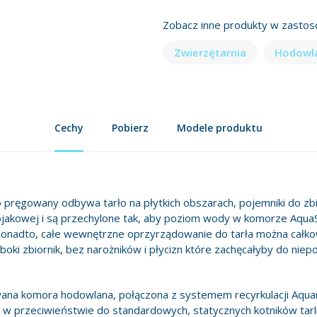
Zobacz inne produkty w zastos
Zwierzętarnia
Hodowla
Cechy
Pobierz
Modele produktu
 pręgowany odbywa tarło na płytkich obszarach, pojemniki do zb
ojakowej i są przechylone tak, aby poziom wody w komorze AquaS
onadto, całe wewnętrzne oprzyrządowanie do tarła można całkow
boki zbiornik, bez narożników i płycizn które zachęcałyby do nie
na komora hodowlana, połączona z systemem recyrkulacji Aquan
 w przeciwieństwie do standardowych, statycznych kotników tarli