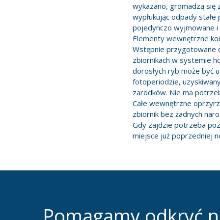
wykazano, gromadzą się z
wypłukując odpady stałe 
pojedynczo wyjmowane i w
Elementy wewnętrzne kom
Wstępnie przygotowane d
zbiornikach w systemie h
dorosłych ryb może być 
fotoperiodzie, uzyskiwan
zarodków. Nie ma potrze
Całe wewnętrzne oprzyrzą
zbiornik bez żadnych nar
Gdy zajdzie potrzeba poz
miejsce już poprzedniej n
Pomagamy odkryć 