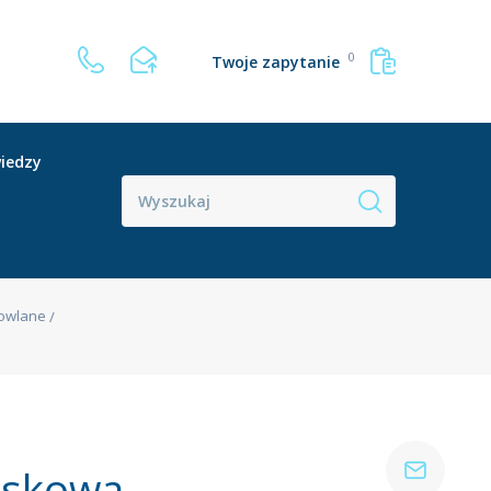
0
Twoje zapytanie
iedzy
dowlane
iskowa