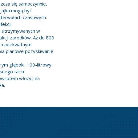
szcza się samoczynnie,
 jajka mogą być
nterwałach czasowych.
ekcji.
yb utrzymywanych w
kcji zarodków. Aż do 800
nym adekwatnym
wia planowe pozyskiwanie
ym głęboki, 100-litrowy
snego tarła.
powrotem włożyć na
ła.