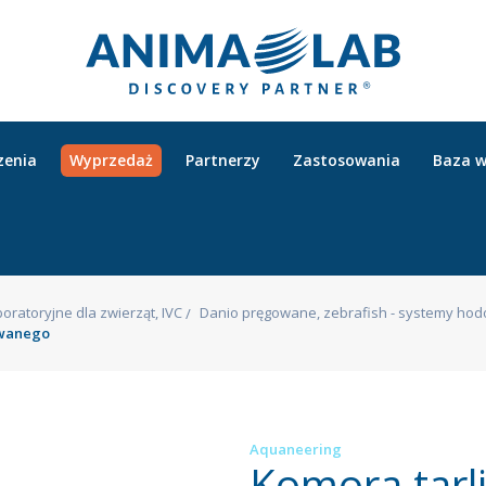
zenia
Wyprzedaż
Partnerzy
Zastosowania
Baza w
aboratoryjne dla zwierząt, IVC
Danio pręgowane, zebrafish - systemy ho
owanego
Aquaneering
Komora tarl